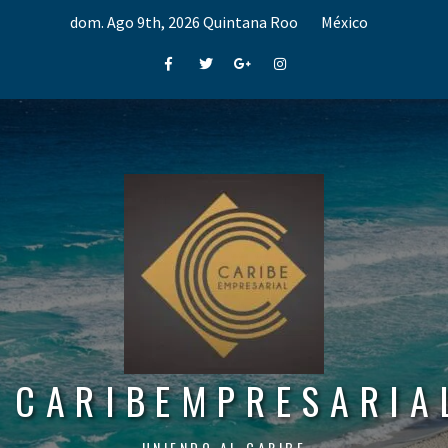
Skip
dom. Ago 9th, 2026
Quintana Roo
México
to
content
Facebook
Twitter
Google+
Instagram
CARIBEMPRESARIA
UNIENDO AL CARIBE