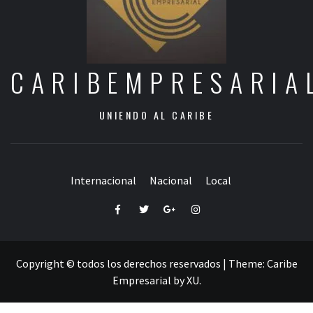
CARIBEMPRESARIA
UNIENDO AL CARIBE
Internacional
Nacional
Local
Facebook
Twitter
Google+
Instagram
Copyright © todos los derechos reservados
|
Theme:
Caribe
Empresarial
by
XU
.