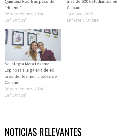
Quintana Roo tras paso de
más de 600 estudiantes en
“Helene”
Cancún
26 septiembre, 2024
14 mayo, 2026
En "Cancún"
En "Arte y Cultura"
Se integra Mara Lezama
Espinosa a la galería de ex
presidentes municipales de
Cancún
30 septiembre, 2024
En "Cancún"
NOTICIAS RELEVANTES