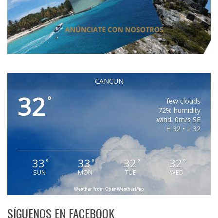
CANCUN
32
°
few clouds
72% humidity
wind: 0m/s SE
H 32 • L 32
33
33
32
32
°
°
°
°
SUN
MON
TUE
WED
Weather from OpenWeatherMap
SÍGUENOS EN FACEBOOK