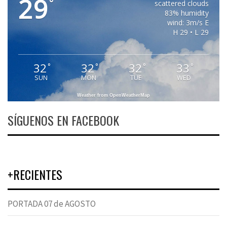
29
°
scattered clouds
83% humidity
wind: 3m/s E
H 29 • L 29
32
32
32
33
°
°
°
°
SUN
MON
TUE
WED
Weather from OpenWeatherMap
SÍGUENOS EN FACEBOOK
+RECIENTES
PORTADA 07 de AGOSTO