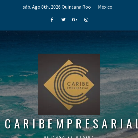
Skip
sáb. Ago 8th, 2026
Quintana Roo
México
to
content
Facebook
Twitter
Google+
Instagram
CARIBEMPRESARIA
UNIENDO AL CARIBE