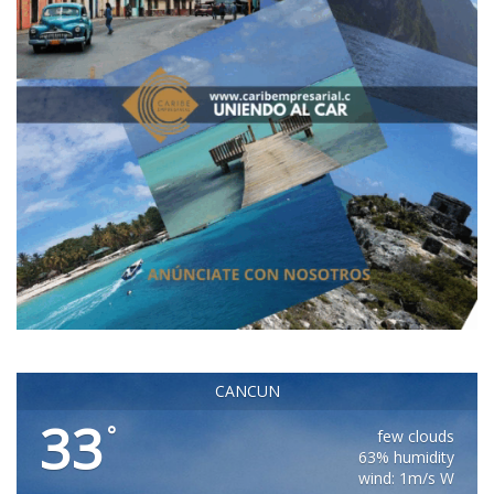
CANCUN
33
°
few clouds
63% humidity
wind: 1m/s W