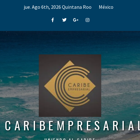
Skip
jue. Ago 6th, 2026
Quintana Roo
México
to
content
Facebook
Twitter
Google+
Instagram
CARIBEMPRESARIA
UNIENDO AL CARIBE