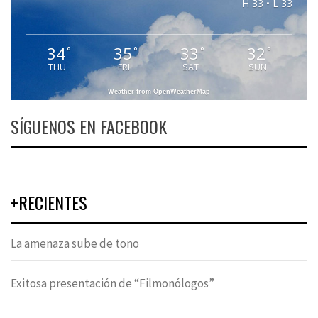
H 33 • L 33
34
35
33
32
°
°
°
°
THU
FRI
SAT
SUN
Weather from OpenWeatherMap
SÍGUENOS EN FACEBOOK
+RECIENTES
La amenaza sube de tono
Exitosa presentación de “Filmonólogos”