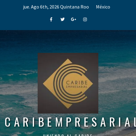
Skip
jue. Ago 6th, 2026
Quintana Roo
México
to
content
Facebook
Twitter
Google+
Instagram
CARIBEMPRESARIA
UNIENDO AL CARIBE