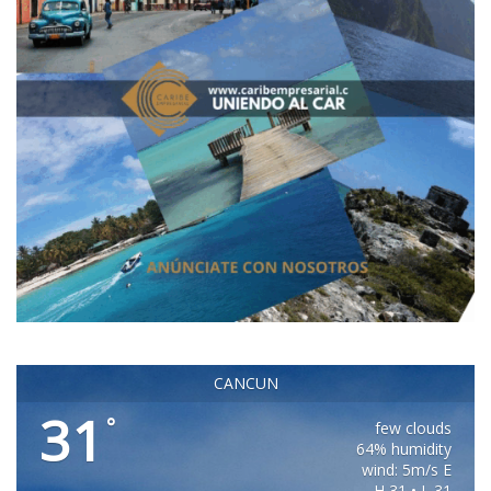
CANCUN
31
°
few clouds
64% humidity
wind: 5m/s E
H 31 • L 31