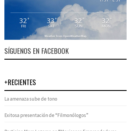
32
33
32
32
°
°
°
°
FRI
SAT
SUN
MON
Weather from OpenWeatherMap
SÍGUENOS EN FACEBOOK
+RECIENTES
La amenaza sube de tono
Exitosa presentación de “Filmonólogos”