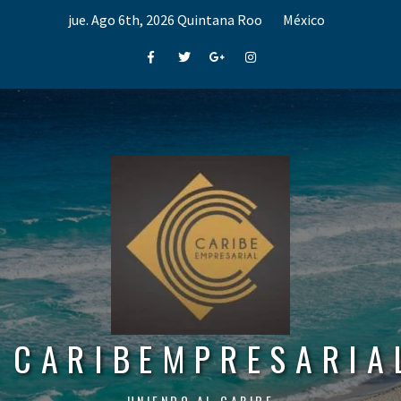
Skip
jue. Ago 6th, 2026
Quintana Roo
México
to
content
Facebook
Twitter
Google+
Instagram
CARIBEMPRESARIA
UNIENDO AL CARIBE