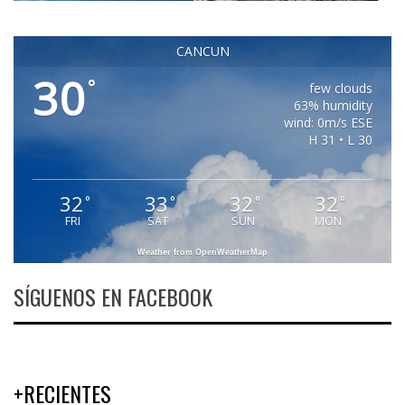
CANCUN
30
°
few clouds
63% humidity
wind: 0m/s ESE
H 31 • L 30
32
33
32
32
°
°
°
°
FRI
SAT
SUN
MON
Weather from OpenWeatherMap
SÍGUENOS EN FACEBOOK
+RECIENTES