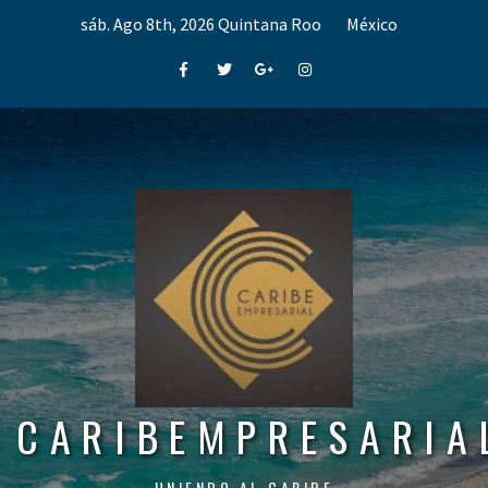
Skip
sáb. Ago 8th, 2026
Quintana Roo
México
to
content
Facebook
Twitter
Google+
Instagram
CARIBEMPRESARIA
UNIENDO AL CARIBE