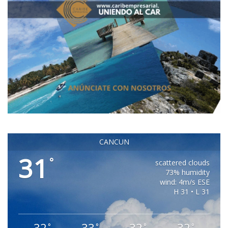
CANCUN
31
°
scattered clouds
73% humidity
wind: 4m/s ESE
H 31 • L 31
32
33
32
32
°
°
°
°