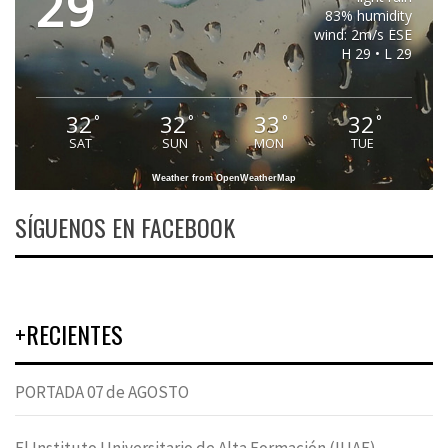
29
83% humidity
wind: 2m/s ESE
H 29 • L 29
32
32
33
32
°
°
°
°
SAT
SUN
MON
TUE
Weather from OpenWeatherMap
SÍGUENOS EN FACEBOOK
+RECIENTES
PORTADA 07 de AGOSTO