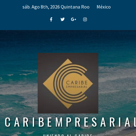
Skip
sáb. Ago 8th, 2026
Quintana Roo
México
to
content
Facebook
Twitter
Google+
Instagram
CARIBEMPRESARIA
UNIENDO AL CARIBE