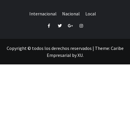
Internacional
Nacional
Local
Facebook
Twitter
Google+
Instagram
Copyright © todos los derechos reservados
|
Theme:
Caribe
Empresarial
by
XU
.