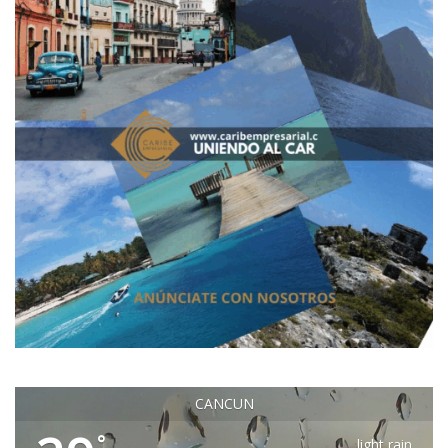
CANCUN
°
light rain