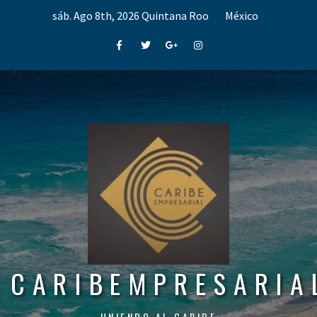
Skip
sáb. Ago 8th, 2026
Quintana Roo
México
to
content
Facebook
Twitter
Google+
Instagram
CARIBEMPRESARIA
UNIENDO AL CARIBE