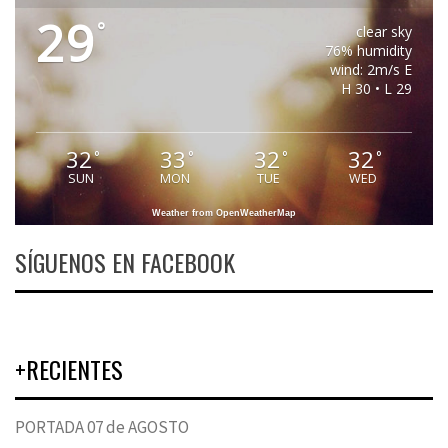
29
°
clear sky
76% humidity
wind: 2m/s E
H 30 • L 29
32
33
32
32
°
°
°
°
SUN
MON
TUE
WED
Weather from OpenWeatherMap
SÍGUENOS EN FACEBOOK
+RECIENTES
PORTADA 07 de AGOSTO