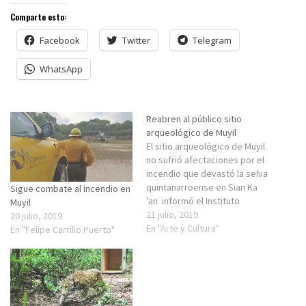
Comparte esto:
Facebook
Twitter
Telegram
WhatsApp
Reabren al público sitio
arqueológico de Muyil
El sitio arqueológico de Muyil
no sufrió afectaciones por el
incendio que devastó la selva
quintanarroense en Sian Ka
Sigue combate al incendio en
'an informó el Instituto
Muyil
Nacional de Antropología e
21 julio, 2019
20 julio, 2019
Historia (INAH).En un
En "Arte y Cultura"
En "Felipe Carrillo Puerto"
comunicado, el Centro INAH
Quintana Roo informó que el
sitio arqueológico de Muyil,
ubicado en el poblado de
Chunyaxché, del…