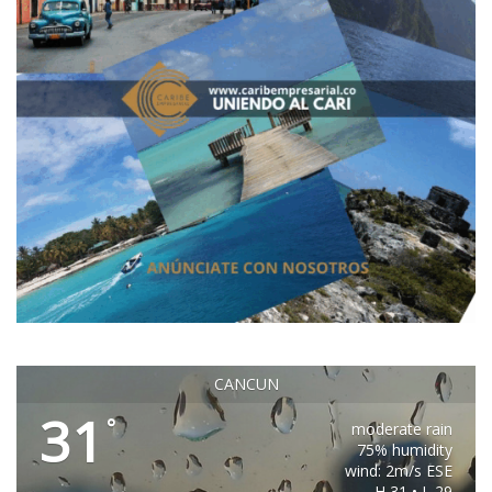
CANCUN
31
°
moderate rain
75% humidity
wind: 2m/s ESE
H 31 • L 29