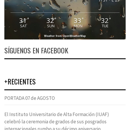
31
32
33
32
°
°
°
°
SAT
SUN
MON
TUE
Weather from OpenWeatherMap
SÍGUENOS EN FACEBOOK
+RECIENTES
PORTADA 07 de AGOSTO
El Instituto Universitario de Alta Formación (IUAF)
celebró la ceremonia de grados de sus posgrados
internacionales rumbo a su décimo aniversario