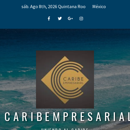
Skip
sáb. Ago 8th, 2026
Quintana Roo
México
to
content
Facebook
Twitter
Google+
Instagram
CARIBEMPRESARIA
UNIENDO AL CARIBE