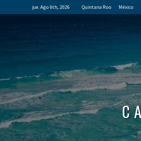
Skip
jue. Ago 6th, 2026
Quintana Roo
México
to
content
C