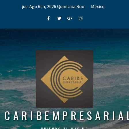
Skip
jue. Ago 6th, 2026
Quintana Roo
México
to
content
Facebook
Twitter
Google+
Instagram
CARIBEMPRESARIA
UNIENDO AL CARIBE