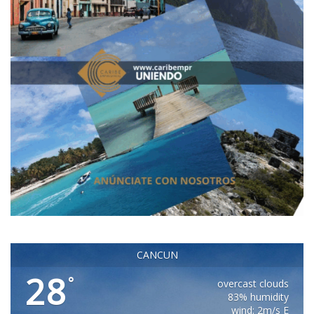
CANCUN
28
°
overcast clouds
83% humidity
wind: 2m/s E