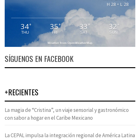
H 28 • L 28
34
35
33
32
°
°
°
°
THU
FRI
SAT
SUN
Weather from OpenWeatherMap
SÍGUENOS EN FACEBOOK
+RECIENTES
La magia de “Cristina”, un viaje sensorial y gastronómico
con sabor a hogar en el Caribe Mexicano
La CEPAL impulsa la integración regional de América Latina