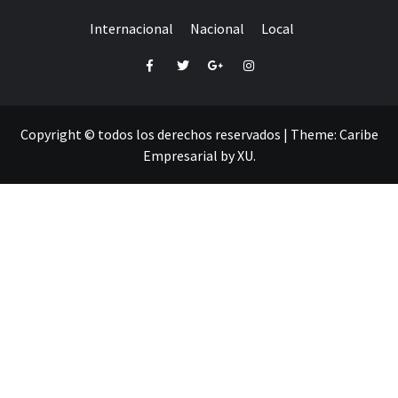
Internacional
Nacional
Local
Facebook
Twitter
Google+
Instagram
Copyright © todos los derechos reservados
|
Theme:
Caribe
Empresarial
by
XU
.