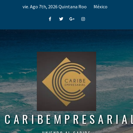
Skip
vie. Ago 7th, 2026
Quintana Roo
México
to
content
Facebook
Twitter
Google+
Instagram
CARIBEMPRESARIA
UNIENDO AL CARIBE