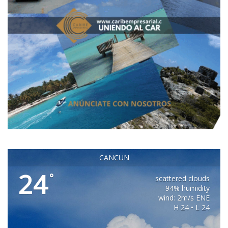
CANCUN
24
°
scattered clouds
94% humidity
wind: 2m/s ENE
H 24 • L 24