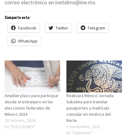
correo electrónico en
inetelmx@ine.mx
.
Comparte esto:
Facebook
Twitter
Telegram
WhatsApp
Amplían plazo para participar
Realizará México Jornada
desde el extranjero en las
Sabatina para tramitar
elecciones federales de
pasaportes y matrícula
México 2024
consular en América del
20 febrero, 2024
Norte
En "ELECCIONES"
1 noviembre, 2021
En "Gobierno"