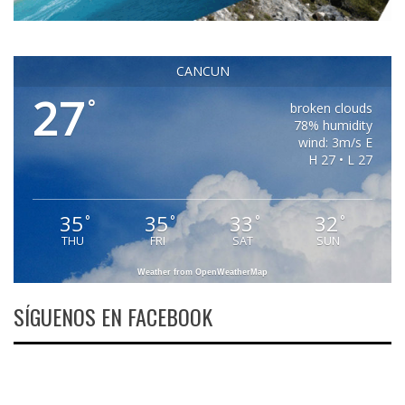
CANCUN
27
°
broken clouds
78% humidity
wind: 3m/s E
H 27 • L 27
35
35
33
32
°
°
°
°
THU
FRI
SAT
SUN
Weather from OpenWeatherMap
SÍGUENOS EN FACEBOOK