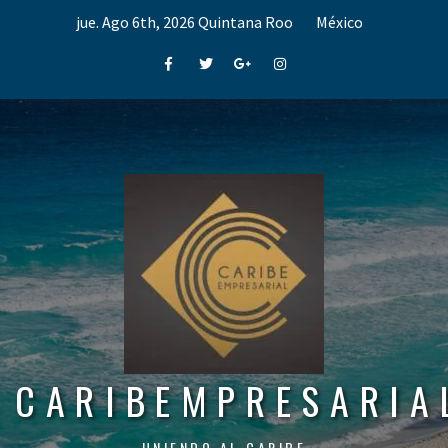
Skip
jue. Ago 6th, 2026
Quintana Roo
México
to
content
Facebook
Twitter
Google+
Instagram
CARIBEMPRESARIA
UNIENDO AL CARIBE