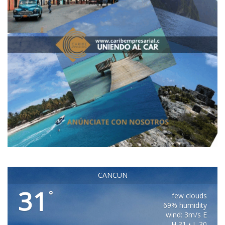
CANCUN
31
°
few clouds
69% humidity
wind: 3m/s E
H 31 • L 30