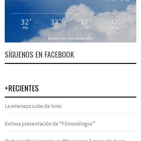
32
33
32
32
°
°
°
°
FRI
SAT
SUN
MON
Weather from OpenWeatherMap
SÍGUENOS EN FACEBOOK
+RECIENTES
La amenaza sube de tono
Exitosa presentación de “Filmonólogos”