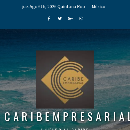
Skip
jue. Ago 6th, 2026
Quintana Roo
México
to
content
Facebook
Twitter
Google+
Instagram
CARIBEMPRESARIA
UNIENDO AL CARIBE