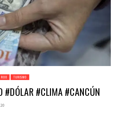
 ROO
TURISMO
O #DÓLAR #CLIMA #CANCÚN
020