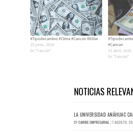
#Tipodecambio #Clima #Cancún #Dólar
#Tipodecambio
25 junio, 2020
#Cancun
En "Cancún"
15 abril, 2020
En "Cancún"
NOTICIAS RELEVA
LA UNIVERSIDAD ANÁHUAC CAN
BY
CARIBE EMPRESARIAL
7 AGOSTO, 2
/