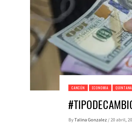
CANCÚN
ECONOMIA
QUINTANA
#TIPODECAMBI
By
Talina Gonzalez
/
20 abril, 2