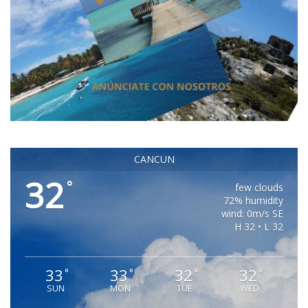
CANCUN
32
°
few clouds
72% humidity
wind: 0m/s SE
H 32 • L 32
33
33
32
32
°
°
°
°
SUN
MON
TUE
WED