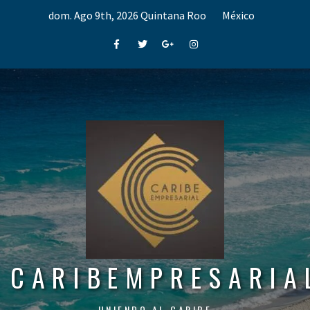
Skip
dom. Ago 9th, 2026
Quintana Roo
México
to
content
Facebook
Twitter
Google+
Instagram
CARIBEMPRESARIA
UNIENDO AL CARIBE