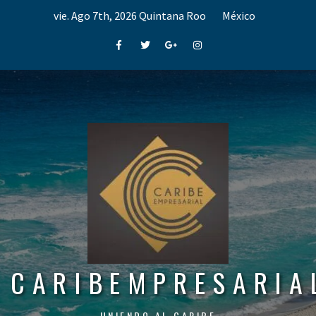
Skip
vie. Ago 7th, 2026
Quintana Roo
México
to
content
Facebook
Twitter
Google+
Instagram
CARIBEMPRESARIA
UNIENDO AL CARIBE