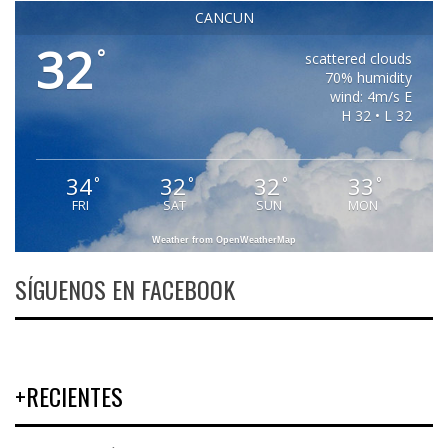
CANCUN
32
°
scattered clouds
70% humidity
wind: 4m/s E
H 32 • L 32
34
32
32
33
°
°
°
°
FRI
SAT
SUN
MON
Weather from OpenWeatherMap
SÍGUENOS EN FACEBOOK
+RECIENTES