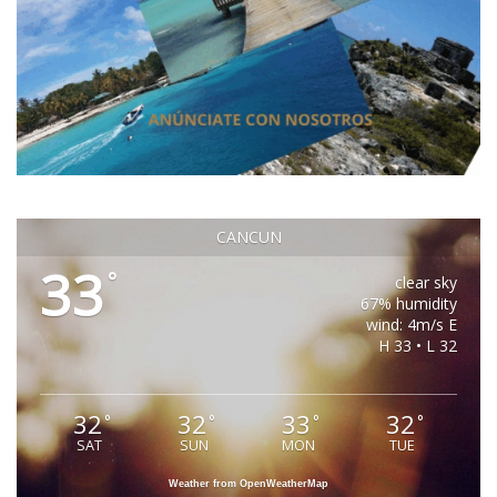
CANCUN
33
°
clear sky
67% humidity
wind: 4m/s E
H 33 • L 32
32
32
33
32
°
°
°
°
SAT
SUN
MON
TUE
Weather from OpenWeatherMap