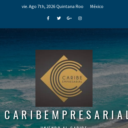
Skip
vie. Ago 7th, 2026
Quintana Roo
México
to
content
Facebook
Twitter
Google+
Instagram
CARIBEMPRESARIA
UNIENDO AL CARIBE