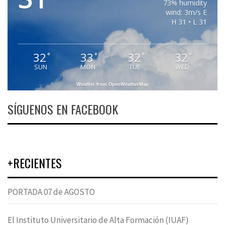
73% humidity
wind: 3m/s E
H 31 • L 31
32
33
32
32
°
°
°
°
SUN
MON
TUE
WED
Weather from OpenWeatherMap
SÍGUENOS EN FACEBOOK
+RECIENTES
PORTADA 07 de AGOSTO
El Instituto Universitario de Alta Formación (IUAF)