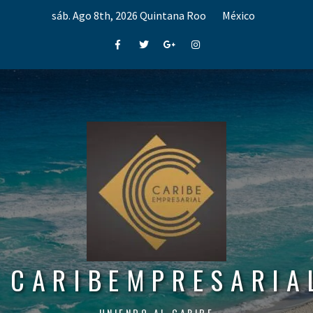
Skip
sáb. Ago 8th, 2026
Quintana Roo
México
to
content
Facebook
Twitter
Google+
Instagram
CARIBEMPRESARIA
UNIENDO AL CARIBE