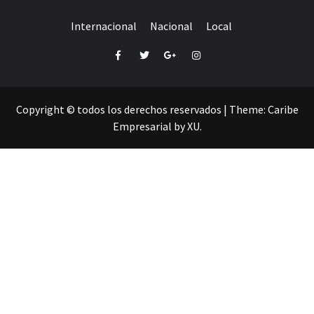
Internacional
Nacional
Local
Facebook
Twitter
Google+
Instagram
Copyright © todos los derechos reservados
|
Theme:
Caribe
Empresarial
by
XU
.