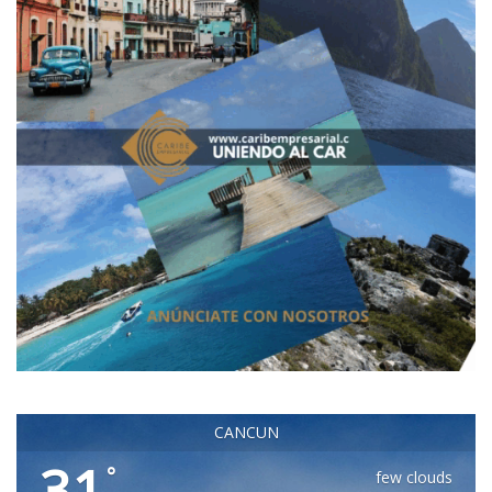
CANCUN
31
°
few clouds