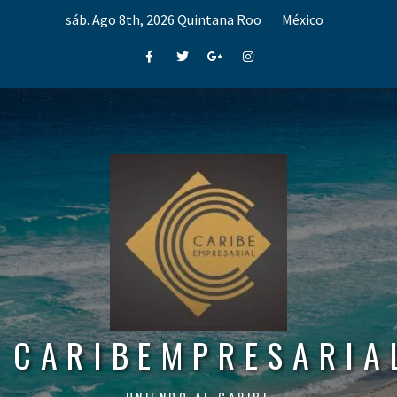
Skip
sáb. Ago 8th, 2026
Quintana Roo
México
to
content
Facebook
Twitter
Google+
Instagram
CARIBEMPRESARIA
UNIENDO AL CARIBE