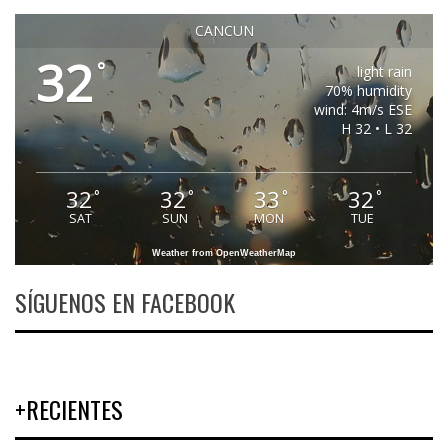
CANCUN
32
°
light rain
70% humidity
wind: 4m/s ESE
H 32 • L 32
32
32
33
32
°
°
°
°
SAT
SUN
MON
TUE
Weather from OpenWeatherMap
SÍGUENOS EN FACEBOOK
+RECIENTES