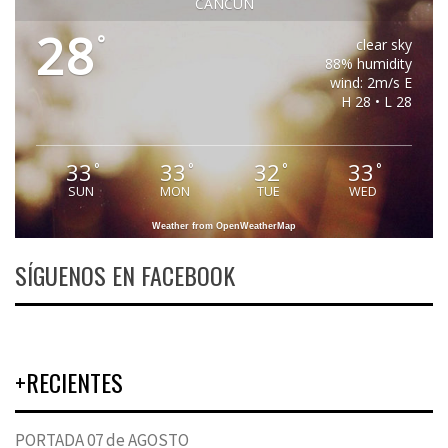
CANCUN
28
°
clear sky
88% humidity
wind: 2m/s E
H 28 • L 28
33
33
32
33
°
°
°
°
SUN
MON
TUE
WED
Weather from OpenWeatherMap
SÍGUENOS EN FACEBOOK
+RECIENTES
PORTADA 07 de AGOSTO