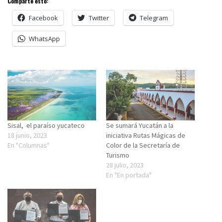
Comparte esto:
Facebook
Twitter
Telegram
WhatsApp
Sisal, el paraíso yucateco
Se sumará Yucatán a la
18 junio, 2023
iniciativa Rutas Mágicas de
En "Columnas"
Color de la Secretaría de
Turismo
28 julio, 2023
En "En portada"