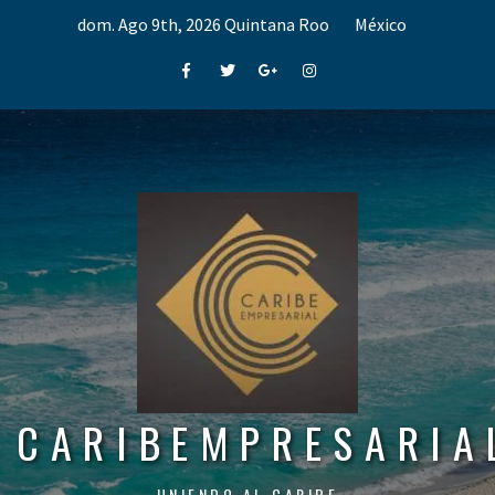
Skip
dom. Ago 9th, 2026
Quintana Roo
México
to
content
Facebook
Twitter
Google+
Instagram
CARIBEMPRESARIA
UNIENDO AL CARIBE