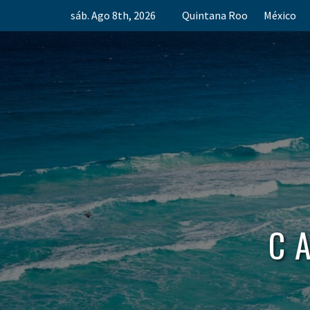
Skip
sáb. Ago 8th, 2026
Quintana Roo
México
to
content
C