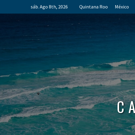
Skip
sáb. Ago 8th, 2026
Quintana Roo
México
to
content
C