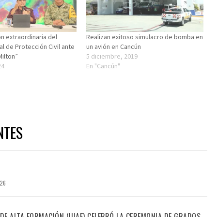
n extraordinaria del
Realizan exitoso simulacro de bomba en
l de Protección Civil ante
un avión en Cancún
Milton”
5 diciembre, 2019
24
En "Cancún"
NTES
026
 DE ALTA FORMACIÓN (IUAF) CELEBRÓ LA CEREMONIA DE GRADOS