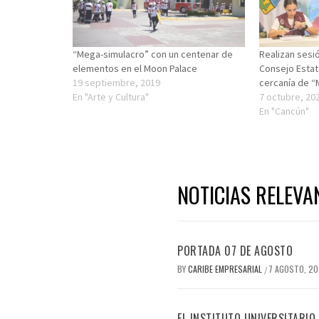
“Mega-simulacro” con un centenar de
Realizan sesió
elementos en el Moon Palace
Consejo Estata
19 septiembre, 2019
cercanía de “
En "Arte y Cultura"
7 octubre, 20
En "Cancún"
NOTICIAS RELEVA
PORTADA 07 DE AGOSTO
BY
CARIBE EMPRESARIAL
7 AGOSTO, 2
/
EL INSTITUTO UNIVERSITARIO