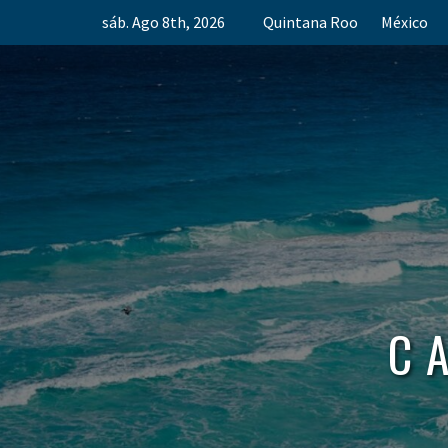
Skip
sáb. Ago 8th, 2026
Quintana Roo
México
to
content
C