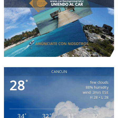
CANCUN
28
°
few clouds
88% humidity
wind: 2m/s ESE
H 28 • L 28
34
32
33
32
°
°
°
°