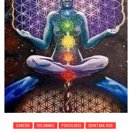
CANCÚN
COLUMNAS
PSICOLOGÍA
QUINTANA ROO