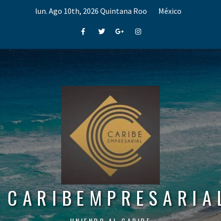
Skip
lun. Ago 10th, 2026
Quintana Roo
México
to
content
Facebook
Twitter
Google+
Instagram
CARIBEMPRESARIA
UNIENDO AL CARIBE