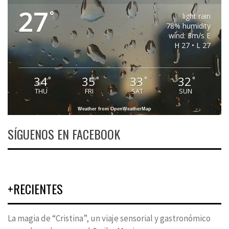
27
°
light rain
78% humidity
wind: 3m/s E
H 27 • L 27
34
35
33
32
°
°
°
°
THU
FRI
SAT
SUN
Weather from OpenWeatherMap
SÍGUENOS EN FACEBOOK
+RECIENTES
La magia de “Cristina”, un viaje sensorial y gastronómico