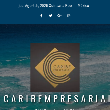
Skip
jue. Ago 6th, 2026
Quintana Roo
México
to
content
Facebook
Twitter
Google+
Instagram
CARIBEMPRESARIA
UNIENDO AL CARIBE