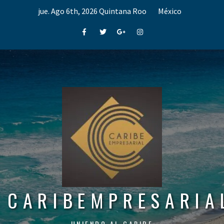
Skip
jue. Ago 6th, 2026
Quintana Roo
México
to
content
Facebook
Twitter
Google+
Instagram
CARIBEMPRESARIA
UNIENDO AL CARIBE