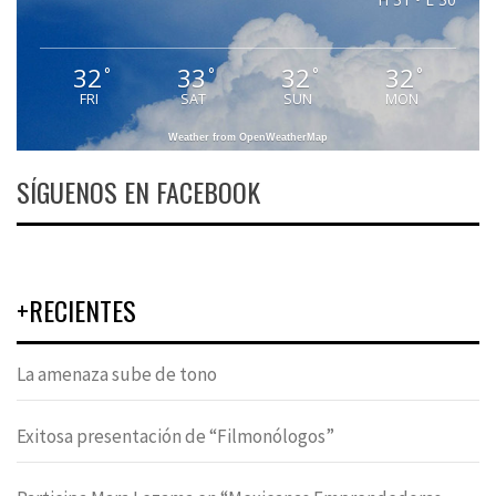
32
33
32
32
°
°
°
°
FRI
SAT
SUN
MON
Weather from OpenWeatherMap
SÍGUENOS EN FACEBOOK
+RECIENTES
La amenaza sube de tono
Exitosa presentación de “Filmonólogos”