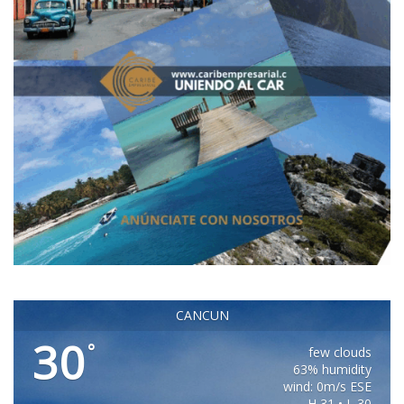
CANCUN
30
°
few clouds
63% humidity
wind: 0m/s ESE
H 31 • L 30