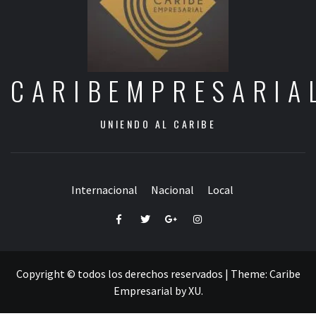
CARIBEMPRESARIA
UNIENDO AL CARIBE
Internacional
Nacional
Local
Facebook
Twitter
Google+
Instagram
Copyright © todos los derechos reservados
|
Theme:
Caribe
Empresarial
by
XU
.