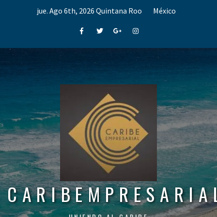
Skip
jue. Ago 6th, 2026
Quintana Roo
México
to
content
Facebook
Twitter
Google+
Instagram
CARIBEMPRESARIA
UNIENDO AL CARIBE