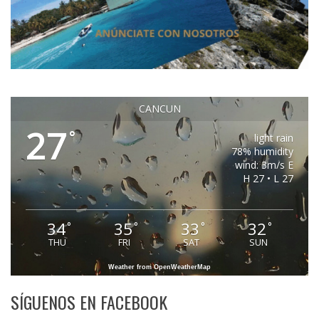
CANCUN
27
°
light rain
78% humidity
wind: 3m/s E
H 27 • L 27
34
35
33
32
°
°
°
°
THU
FRI
SAT
SUN
Weather from OpenWeatherMap
SÍGUENOS EN FACEBOOK