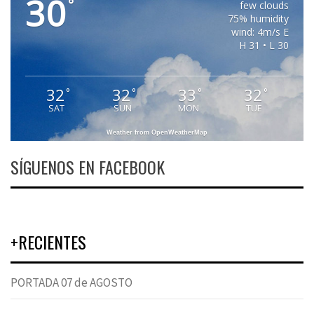
30
°
few clouds
75% humidity
wind: 4m/s E
H 31 • L 30
32
32
33
32
°
°
°
°
SAT
SUN
MON
TUE
Weather from OpenWeatherMap
SÍGUENOS EN FACEBOOK
+RECIENTES
PORTADA 07 de AGOSTO