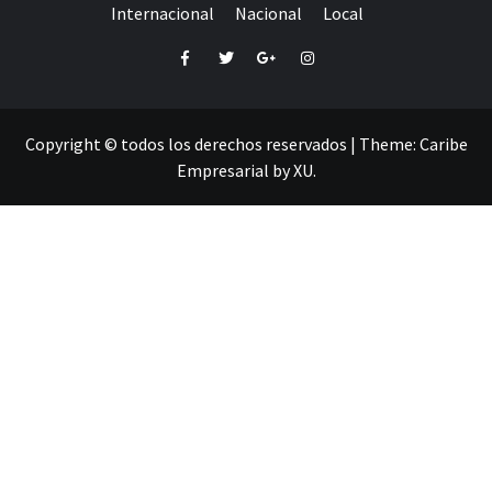
Internacional
Nacional
Local
Facebook
Twitter
Google+
Instagram
Copyright © todos los derechos reservados
|
Theme:
Caribe
Empresarial
by
XU
.