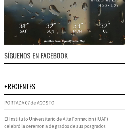
H 30 • L 29
31
32
33
32
°
°
°
°
SAT
SUN
MON
TUE
Weather from OpenWeatherMap
SÍGUENOS EN FACEBOOK
+RECIENTES
PORTADA 07 de AGOSTO
El Instituto Universitario de Alta Formación (IUAF)
celebró la ceremonia de grados de sus posgrados