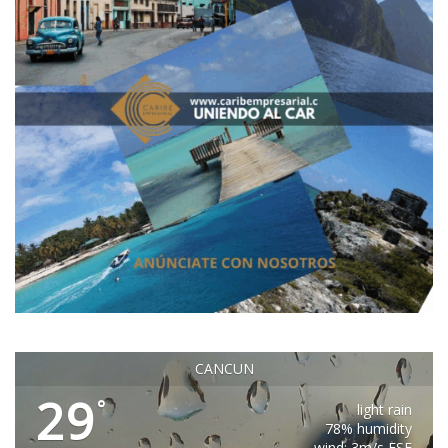
CANCUN
29
°
light rain
78% humidity
wind: 3m/s ESE