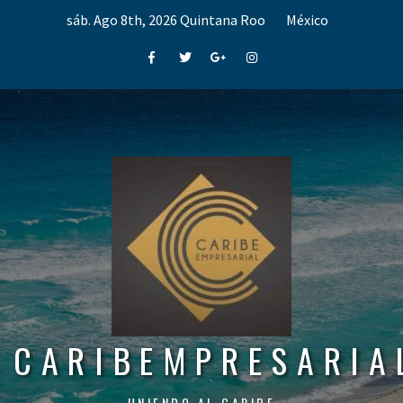
Skip
sáb. Ago 8th, 2026
Quintana Roo
México
to
content
Facebook
Twitter
Google+
Instagram
CARIBEMPRESARIA
UNIENDO AL CARIBE