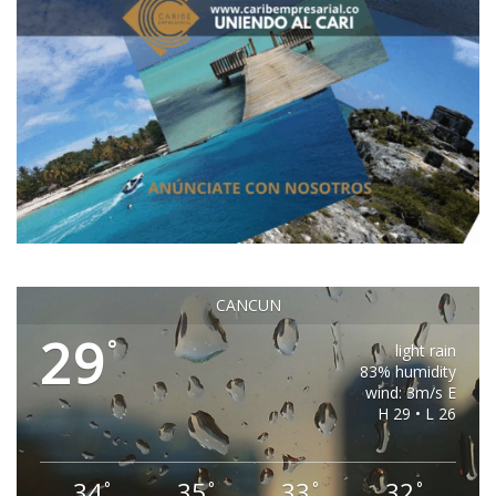
CANCUN
29
°
light rain
83% humidity
wind: 3m/s E
H 29 • L 26
34
35
33
32
°
°
°
°