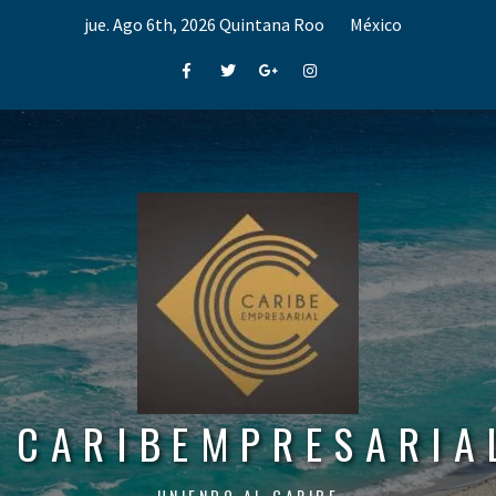
Skip
jue. Ago 6th, 2026
Quintana Roo
México
to
content
Facebook
Twitter
Google+
Instagram
CARIBEMPRESARIA
UNIENDO AL CARIBE