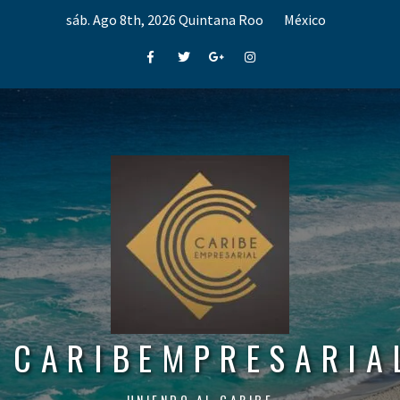
Skip
sáb. Ago 8th, 2026
Quintana Roo
México
to
content
Facebook
Twitter
Google+
Instagram
CARIBEMPRESARIA
UNIENDO AL CARIBE