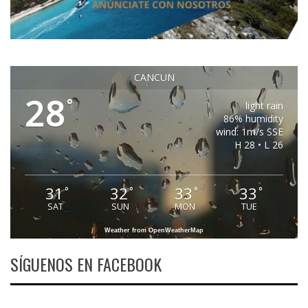
CANCUN
28
°
light rain
86% humidity
wind: 1m/s SSE
H 28 • L 26
31
32
33
33
°
°
°
°
SAT
SUN
MON
TUE
Weather from OpenWeatherMap
SÍGUENOS EN FACEBOOK