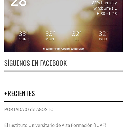
28
89% humidity
wind: 3m/s E
H 30 • L 28
33
33
32
32
°
°
°
°
SUN
MON
TUE
WED
Weather from OpenWeatherMap
SÍGUENOS EN FACEBOOK
+RECIENTES
PORTADA 07 de AGOSTO
El Instituto Universitario de Alta Formación (IUAF)