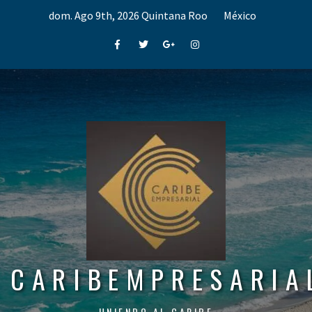
Skip
dom. Ago 9th, 2026
Quintana Roo
México
to
content
Facebook
Twitter
Google+
Instagram
CARIBEMPRESARIA
UNIENDO AL CARIBE