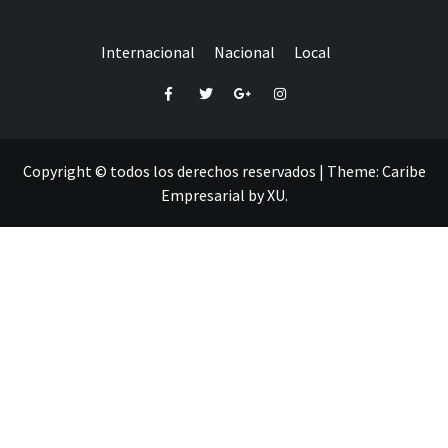
Internacional
Nacional
Local
Facebook
Twitter
Google+
Instagram
Copyright © todos los derechos reservados
|
Theme:
Caribe
Empresarial
by
XU
.