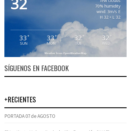
32
°
few clouds
70% humidity
wind: 3m/s E
H 32 • L 32
33
33
32
32
°
°
°
°
SUN
MON
TUE
WED
Weather from OpenWeatherMap
SÍGUENOS EN FACEBOOK
+RECIENTES
PORTADA 07 de AGOSTO