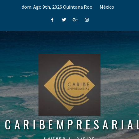
Skip
dom. Ago 9th, 2026
Quintana Roo
México
to
content
Facebook
Twitter
Google+
Instagram
CARIBEMPRESARIA
UNIENDO AL CARIBE