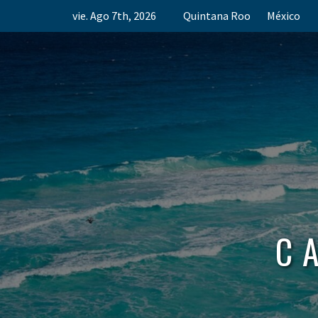
Skip
vie. Ago 7th, 2026
Quintana Roo
México
to
content
C