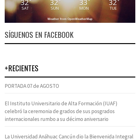
32
32
33
32
°
°
°
°
SAT
SUN
MON
TUE
Weather from OpenWeatherMap
SÍGUENOS EN FACEBOOK
+RECIENTES
PORTADA 07 de AGOSTO
El Instituto Universitario de Alta Formación (IUAF)
celebró la ceremonia de grados de sus posgrados
internacionales rumbo a su décimo aniversario
La Universidad Anáhuac Cancún dio la Bienvenida Integral