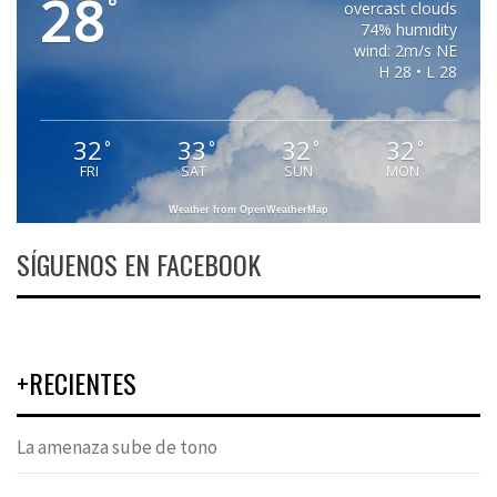
28
°
overcast clouds
74% humidity
wind: 2m/s NE
H 28 • L 28
32
33
32
32
°
°
°
°
FRI
SAT
SUN
MON
Weather from OpenWeatherMap
SÍGUENOS EN FACEBOOK
+RECIENTES
La amenaza sube de tono