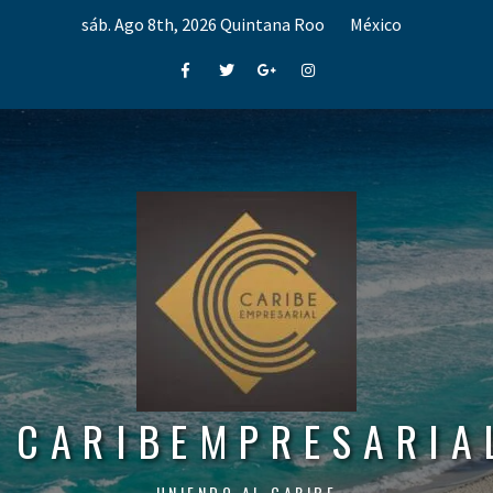
Skip
sáb. Ago 8th, 2026
Quintana Roo
México
to
content
Facebook
Twitter
Google+
Instagram
CARIBEMPRESARIA
UNIENDO AL CARIBE