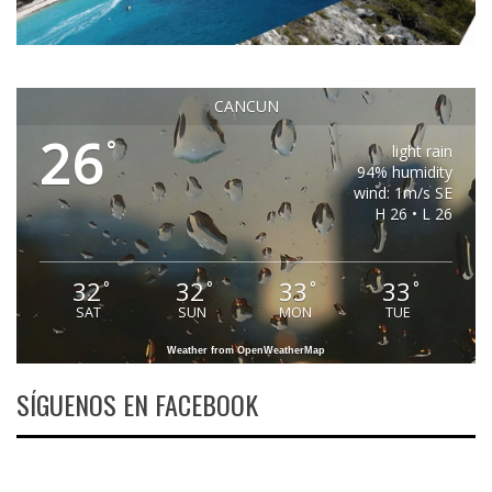
CANCUN
26
°
light rain
94% humidity
wind: 1m/s SE
H 26 • L 26
32
32
33
33
°
°
°
°
SAT
SUN
MON
TUE
Weather from OpenWeatherMap
SÍGUENOS EN FACEBOOK