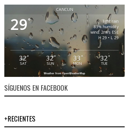
CANCUN
29
°
light rain
83% humidity
wind: 2m/s ESE
H 29 • L 29
32
32
33
32
°
°
°
°
SAT
SUN
MON
TUE
Weather from OpenWeatherMap
SÍGUENOS EN FACEBOOK
+RECIENTES