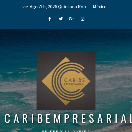
Skip
vie. Ago 7th, 2026
Quintana Roo
México
to
content
Facebook
Twitter
Google+
Instagram
CARIBEMPRESARIA
UNIENDO AL CARIBE