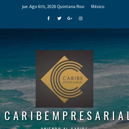
Skip
jue. Ago 6th, 2026
Quintana Roo
México
to
content
Facebook
Twitter
Google+
Instagram
CARIBEMPRESARIA
UNIENDO AL CARIBE