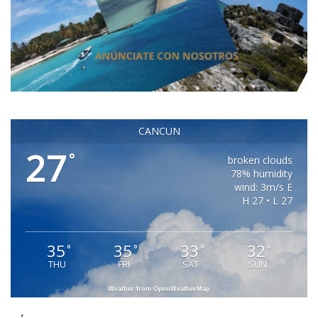
CANCUN
27
°
broken clouds
78% humidity
wind: 3m/s E
H 27 • L 27
35
35
33
32
°
°
°
°
THU
FRI
SAT
SUN
Weather from OpenWeatherMap