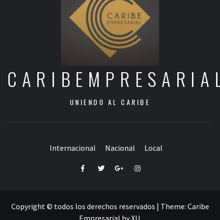
CARIBEMPRESARIA
UNIENDO AL CARIBE
Internacional
Nacional
Local
Facebook
Twitter
Google+
Instagram
Copyright © todos los derechos reservados
|
Theme:
Caribe
Empresarial
by
XU
.