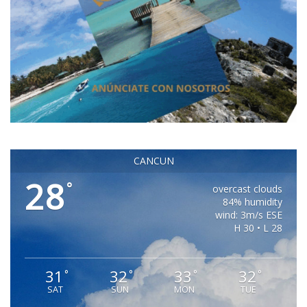
CANCUN
28
°
overcast clouds
84% humidity
wind: 3m/s ESE
H 30 • L 28
31
32
33
32
°
°
°
°
SAT
SUN
MON
TUE