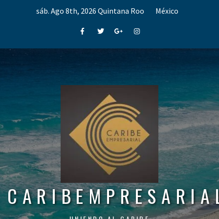
Skip
sáb. Ago 8th, 2026
Quintana Roo
México
to
content
Facebook
Twitter
Google+
Instagram
CARIBEMPRESARIA
UNIENDO AL CARIBE