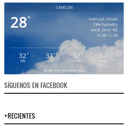
CANCUN
28
°
overcast clouds
74% humidity
wind: 2m/s NE
H 28 • L 28
32
33
32
32
°
°
°
°
FRI
SAT
SUN
MON
Weather from OpenWeatherMap
SÍGUENOS EN FACEBOOK
+RECIENTES