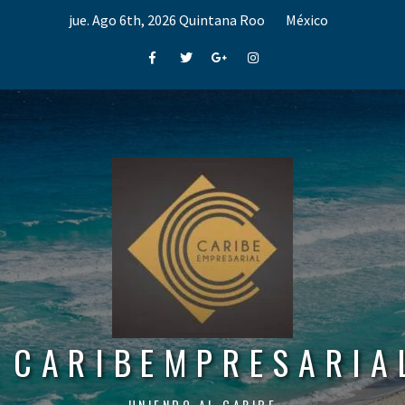
Skip
jue. Ago 6th, 2026
Quintana Roo
México
to
content
Facebook
Twitter
Google+
Instagram
CARIBEMPRESARIA
UNIENDO AL CARIBE