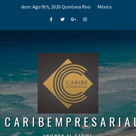
Skip
dom. Ago 9th, 2026
Quintana Roo
México
to
content
Facebook
Twitter
Google+
Instagram
CARIBEMPRESARIA
UNIENDO AL CARIBE