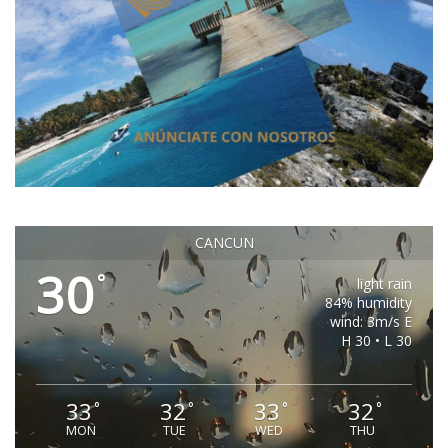
CANCUN
30
°
light rain
84% humidity
wind: 3m/s E
H 30 • L 30
33
32
33
32
°
°
°
°
MON
TUE
WED
THU