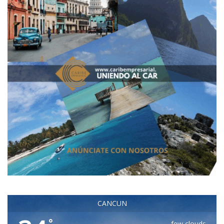
CANCUN
°
few clouds