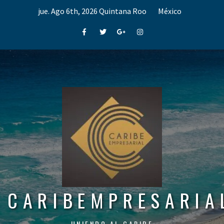
Skip
jue. Ago 6th, 2026
Quintana Roo
México
to
content
Facebook
Twitter
Google+
Instagram
CARIBEMPRESARIA
UNIENDO AL CARIBE