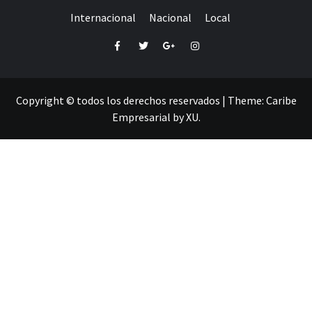
Internacional
Nacional
Local
Facebook
Twitter
Google+
Instagram
Copyright © todos los derechos reservados
|
Theme:
Caribe
Empresarial
by
XU
.