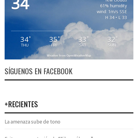
34
61% humidity
wind: 1m/s SSE
H 34 • L 33
34
35
33
32
°
°
°
°
THU
FRI
SAT
SUN
Weather from OpenWeatherMap
SÍGUENOS EN FACEBOOK
+RECIENTES
La amenaza sube de tono