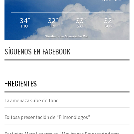
34
32
33
32
°
°
°
°
THU
FRI
SAT
SUN
Weather from OpenWeatherMap
SÍGUENOS EN FACEBOOK
+RECIENTES
La amenaza sube de tono
Exitosa presentación de “Filmonólogos”