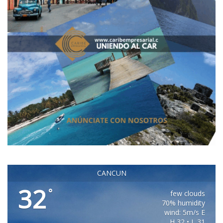
CANCUN
32
°
few clouds
70% humidity
wind: 5m/s E
H 32 • L 31