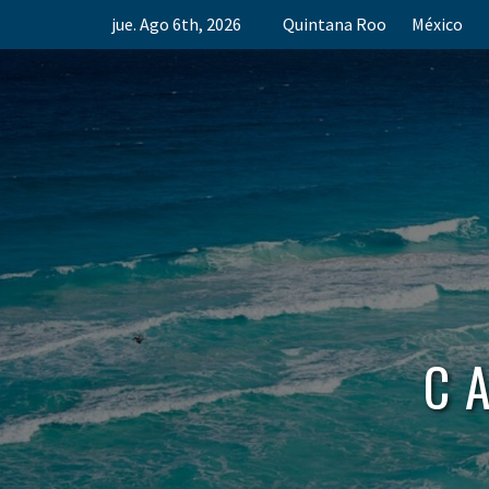
Skip
jue. Ago 6th, 2026
Quintana Roo
México
to
content
C