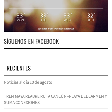
33
33
33
32
°
°
°
°
MON
TUE
WED
THU
Weather from OpenWeatherMap
SÍGUENOS EN FACEBOOK
+RECIENTES
Noticias al día 10 de agosto
TREN MAYA REABRE RUTA CANCÚN–PLAYA DEL CARMEN Y
SUMA CONEXIONES