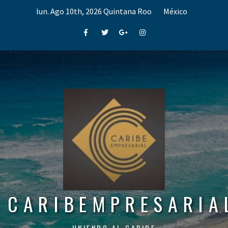
Skip
lun. Ago 10th, 2026
Quintana Roo
México
to
content
Facebook
Twitter
Google+
Instagram
CARIBEMPRESARIA
UNIENDO AL CARIBE