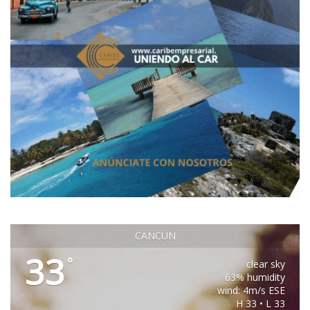
CANCUN
33
°
clear sky
63% humidity
wind: 4m/s ESE
H 33 • L 33