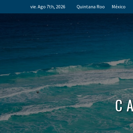
Skip
vie. Ago 7th, 2026
Quintana Roo
México
to
content
C