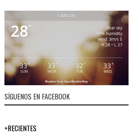
CANCUN
28
°
clear sky
89% humidity
wind: 3m/s E
H 28 • L 27
33
33
32
33
°
°
°
°
SUN
MON
TUE
WED
Weather from OpenWeatherMap
SÍGUENOS EN FACEBOOK
+RECIENTES