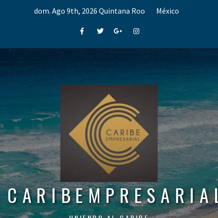
Skip
dom. Ago 9th, 2026
Quintana Roo
México
to
content
Facebook
Twitter
Google+
Instagram
CARIBEMPRESARIA
UNIENDO AL CARIBE