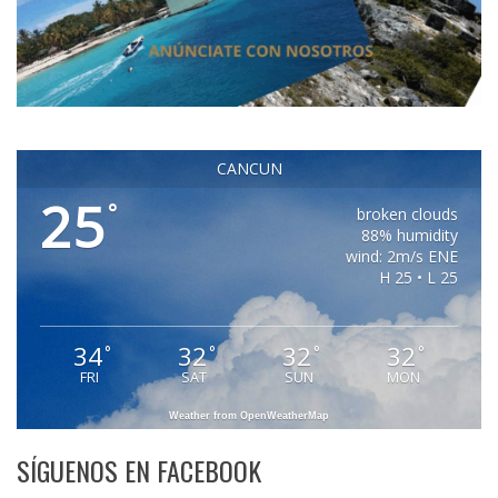
CANCUN
25
°
broken clouds
88% humidity
wind: 2m/s ENE
H 25 • L 25
34
32
32
32
°
°
°
°
FRI
SAT
SUN
MON
Weather from OpenWeatherMap
SÍGUENOS EN FACEBOOK