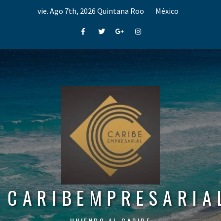
Skip
vie. Ago 7th, 2026
Quintana Roo
México
to
content
Facebook
Twitter
Google+
Instagram
CARIBEMPRESARIA
UNIENDO AL CARIBE